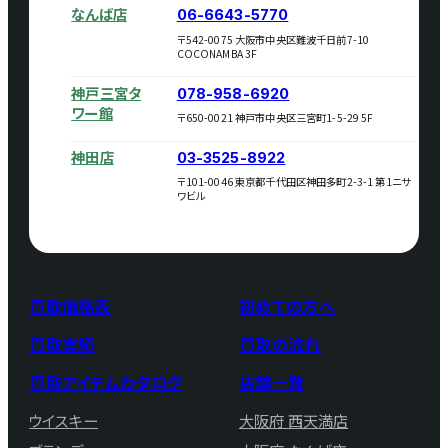
なんば店
06-6643-5770
〒542-0075 大阪市中央区難波千日前7-10
COCONAMBA 3F
神戸三宮タ
078-958-6920
ワー館
〒650-0021 神戸市中央区三宮町1-5-29 5F
神田店
03-3525-8922
〒101-0046 東京都千代田区神田多町2-3-1 第1ニサ
ワビル
買取価格表
初めての方へ
買取実績
買取の流れ
買取アイテムカタログ
店舗一覧
ウイスキー
大阪府 西天満店