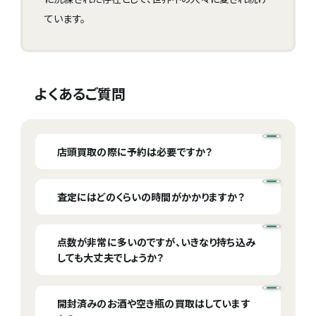
ています。
よくあるご質問
店頭買取の際に予約は必要ですか？
ご予約は必要ございません。しかし、混雑時は少々お
査定にはどのくらいの時間がかかりますか？
待ちいただく場合がございます。
価格表にあるアイテムが数点ほどの場合、15分から
点数が非常に多いのですが、いきなり持ち込み
３０分ほどで査定は完了いたします。しかし、価格表
しても大丈夫でしょうか？
にないアイテムの場合はお時間を頂戴する場合がご
ざいます。お待ちいただく時間を短くするためにも事
事前にご連絡をお願いいたします。場合によっては買
開封済みのお酒や空き瓶の買取はしています
前にLINE査定などをご利用していただくことをオス
取できない場合もございます。お待ちいただく時間を