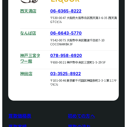
西天満店
06-6365-8222
〒530-0047 大阪府大阪市北区西天満3-6-35 西天満
GTCビル
なんば店
06-6643-5770
〒542-0075 大阪市中央区難波千日前7-10
COCONAMBA 3F
神戸三宮タ
078-958-6920
ワー館
〒650-0021 神戸市中央区三宮町1-5-29 5F
神田店
03-3525-8922
〒101-0046 東京都千代田区神田多町2-3-1 第1ニサ
ワビル
買取価格表
初めての方へ
買取実績
買取の流れ