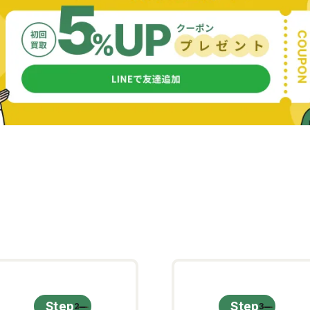
Step
Step