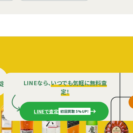
LINEなら、
いつでも気軽に無料査
定
定！
LINEで査定
初回買取 5%UP！