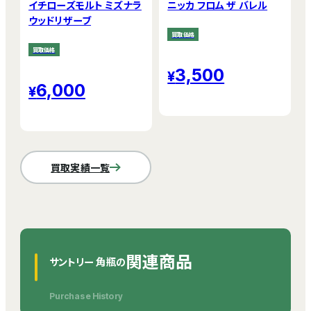
イチローズモルト ミズナラ
ニッカ フロム ザ バレル
ウッドリザーブ
買取価格
買取価格
3,500
6,000
買取実績一覧
関連商品
サントリー 角瓶の
Purchase History