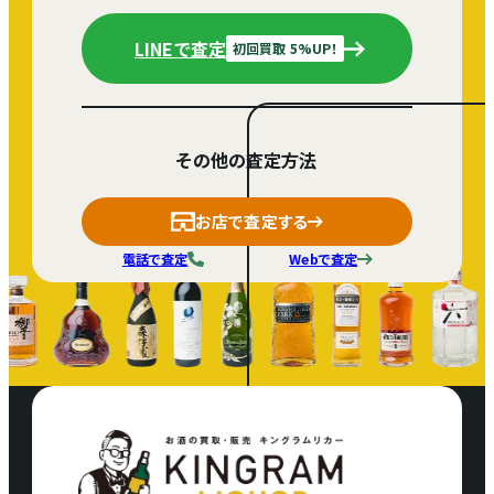
LINEで査定
初回買取 5%UP！
その他の査定方法
お店で査定する
電話で査定
Webで査定