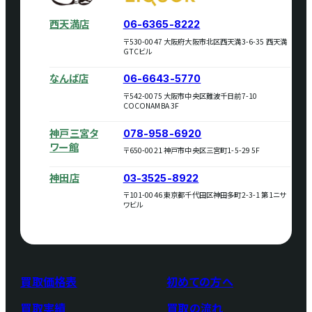
西天満店
06-6365-8222
〒530-0047 大阪府大阪市北区西天満3-6-35 西天満
GTCビル
なんば店
06-6643-5770
〒542-0075 大阪市中央区難波千日前7-10
COCONAMBA 3F
神戸三宮タ
078-958-6920
ワー館
〒650-0021 神戸市中央区三宮町1-5-29 5F
神田店
03-3525-8922
〒101-0046 東京都千代田区神田多町2-3-1 第1ニサ
ワビル
買取価格表
初めての方へ
買取実績
買取の流れ