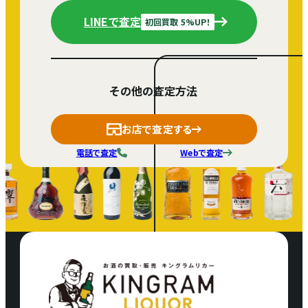
LINEで査定
初回買取 5%UP！
その他の査定方法
お店で査定する
電話で査定
Webで査定