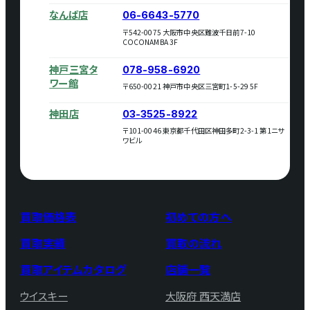
なんば店
06-6643-5770
〒542-0075 大阪市中央区難波千日前7-10
COCONAMBA 3F
神戸三宮タ
078-958-6920
ワー館
〒650-0021 神戸市中央区三宮町1-5-29 5F
神田店
03-3525-8922
〒101-0046 東京都千代田区神田多町2-3-1 第1ニサ
ワビル
買取価格表
初めての方へ
買取実績
買取の流れ
買取アイテムカタログ
店舗一覧
ウイスキー
大阪府 西天満店