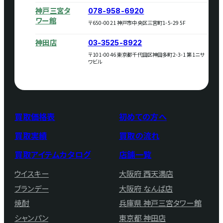
神戸三宮タ
078-958-6920
ワー館
〒650-0021 神戸市中央区三宮町1-5-29 5F
神田店
03-3525-8922
〒101-0046 東京都千代田区神田多町2-3-1 第1ニサ
ワビル
買取価格表
初めての方へ
買取実績
買取の流れ
買取アイテムカタログ
店舗一覧
ウイスキー
大阪府 西天満店
ブランデー
大阪府 なんば店
焼酎
兵庫県 神戸三宮タワー館
シャンパン
東京都 神田店