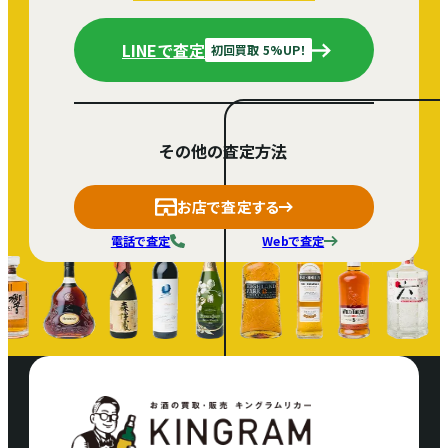
LINEで査定
初回買取 5%UP！
その他の査定方法
お店で査定する
電話で査定
Webで査定