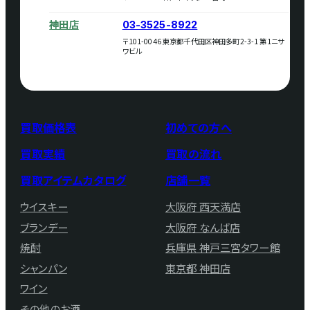
神田店
03-3525-8922
〒101-0046 東京都千代田区神田多町2-3-1 第1ニサ
ワビル
買取価格表
初めての方へ
買取実績
買取の流れ
買取アイテムカタログ
店舗一覧
ウイスキー
大阪府 西天満店
ブランデー
大阪府 なんば店
焼酎
兵庫県 神戸三宮タワー館
シャンパン
東京都 神田店
ワイン
その他のお酒