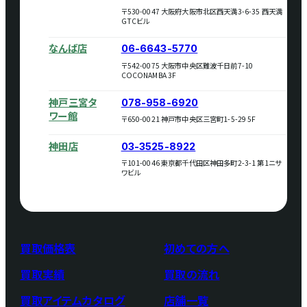
〒530-0047 大阪府大阪市北区西天満3-6-35 西天満
GTCビル
なんば店
06-6643-5770
〒542-0075 大阪市中央区難波千日前7-10
COCONAMBA 3F
神戸三宮タ
078-958-6920
ワー館
〒650-0021 神戸市中央区三宮町1-5-29 5F
神田店
03-3525-8922
〒101-0046 東京都千代田区神田多町2-3-1 第1ニサ
ワビル
買取価格表
初めての方へ
買取実績
買取の流れ
買取アイテムカタログ
店舗一覧