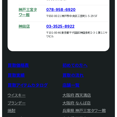
神戸三宮タ
078-958-6920
ワー館
〒650-0021 神戸市中央区三宮町1-5-29 5F
神田店
03-3525-8922
〒101-0046 東京都千代田区神田多町2-3-1 第1ニサ
ワビル
買取価格表
初めての方へ
買取実績
買取の流れ
買取アイテムカタログ
店舗一覧
ウイスキー
大阪府 西天満店
ブランデー
大阪府 なんば店
焼酎
兵庫県 神戸三宮タワー館