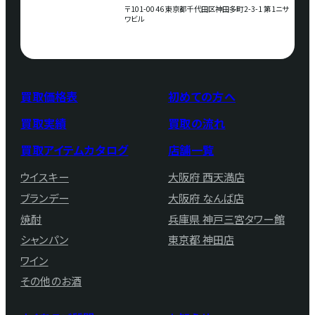
〒101-0046 東京都千代田区神田多町2-3-1 第1ニサ
ワビル
買取価格表
初めての方へ
買取実績
買取の流れ
買取アイテムカタログ
店舗一覧
ウイスキー
大阪府 西天満店
ブランデー
大阪府 なんば店
焼酎
兵庫県 神戸三宮タワー館
シャンパン
東京都 神田店
ワイン
その他のお酒