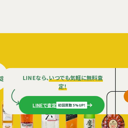
LINEなら、
いつでも気軽に無料査
定
定！
LINEで査定
初回買取 5%UP！