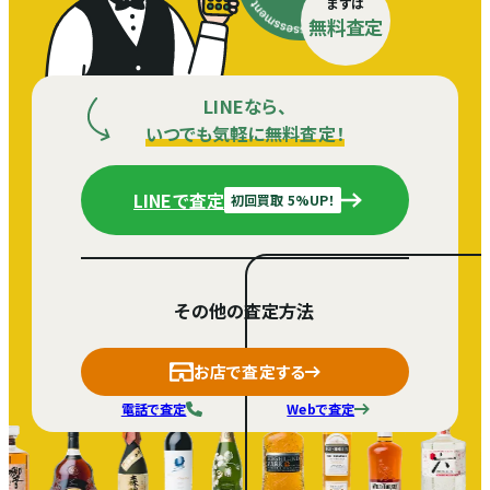
まずは
無料査定
LINEなら、
いつでも気軽に無料査定！
LINEで査定
初回買取 5%UP！
その他の査定方法
お店で査定する
電話で査定
Webで査定