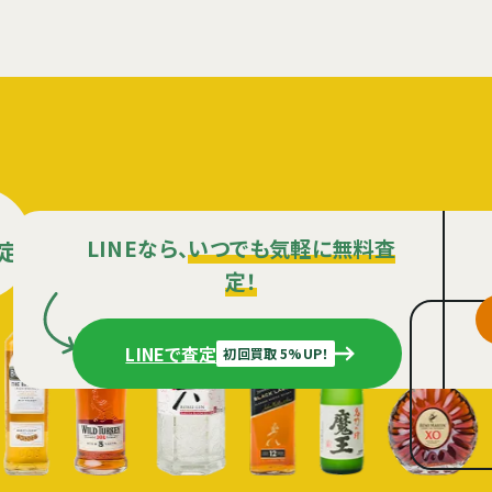
LINEなら、
いつでも気軽に無料査
定
定！
LINEで査定
初回買取 5%UP！