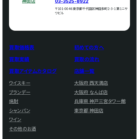
神田店
03-3525-8922
〒101-0046 東京都千代田区神田多町2-3-1 第1ニサ
ワビル
買取価格表
初めての方へ
買取実績
買取の流れ
買取アイテムカタログ
店舗一覧
ウイスキー
大阪府 西天満店
ブランデー
大阪府 なんば店
焼酎
兵庫県 神戸三宮タワー館
シャンパン
東京都 神田店
ワイン
その他のお酒