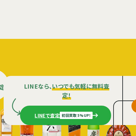
LINEなら、
いつでも気軽に無料査
定
定！
LINEで査定
初回買取 5%UP！