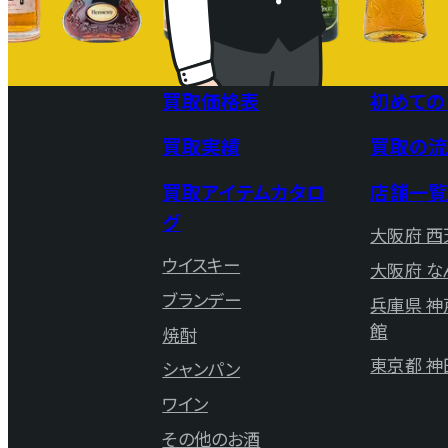
買取価格表
初めての
買取実績
買取の流
買取アイテムカタロ
店舗一覧
グ
大阪府 西
ウイスキー
大阪府 な
ブランデー
兵庫県 
館
焼酎
東京都 神
シャンパン
ワイン
その他のお酒