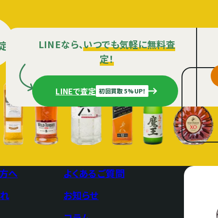
LINEなら、
いつでも気軽に無料査
定
定！
LINEで査定
初回買取 5%UP！
方へ
よくあるご質問
れ
お知らせ
コラム