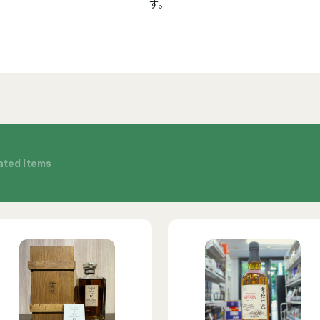
す。
ated Items