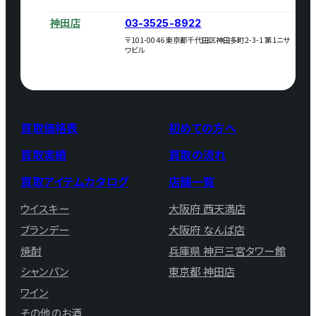
神田店
03-3525-8922
〒101-0046 東京都千代田区神田多町2-3-1 第1ニサ
ワビル
買取価格表
初めての方へ
買取実績
買取の流れ
買取アイテムカタログ
店舗一覧
ウイスキー
大阪府 西天満店
ブランデー
大阪府 なんば店
焼酎
兵庫県 神戸三宮タワー館
シャンパン
東京都 神田店
ワイン
その他のお酒