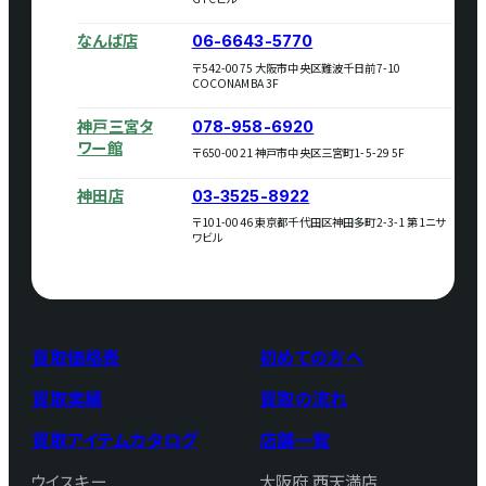
なんば店
06-6643-5770
〒542-0075 大阪市中央区難波千日前7-10
COCONAMBA 3F
神戸三宮タ
078-958-6920
ワー館
〒650-0021 神戸市中央区三宮町1-5-29 5F
神田店
03-3525-8922
〒101-0046 東京都千代田区神田多町2-3-1 第1ニサ
ワビル
買取価格表
初めての方へ
買取実績
買取の流れ
買取アイテムカタログ
店舗一覧
ウイスキー
大阪府 西天満店