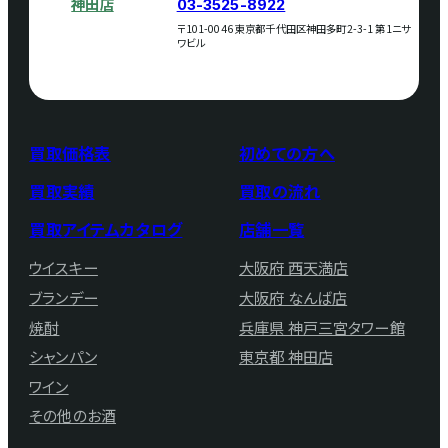
神田店
03-3525-8922
〒101-0046 東京都千代田区神田多町2-3-1 第1ニサ
ワビル
買取価格表
初めての方へ
買取実績
買取の流れ
買取アイテムカタログ
店舗一覧
ウイスキー
大阪府 西天満店
ブランデー
大阪府 なんば店
焼酎
兵庫県 神戸三宮タワー館
シャンパン
東京都 神田店
ワイン
その他のお酒