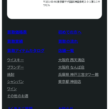
〒101-0046 東京都千代田区神田多町2-3-1 第1ニサ
ワビル
買取価格表
初めての方へ
買取実績
買取の流れ
買取アイテムカタログ
店舗一覧
ウイスキー
大阪府 西天満店
ブランデー
大阪府 なんば店
焼酎
兵庫県 神戸三宮タワー館
シャンパン
東京都 神田店
ワイン
その他のお酒
よくあるご質問
お知らせ