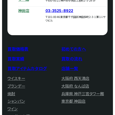
〒650-0021 神戸市中央区三宮町1-5-29 5F
神田店
03-3525-8922
〒101-0046 東京都千代田区神田多町2-3-1 第1ニサ
ワビル
買取価格表
初めての方へ
買取実績
買取の流れ
買取アイテムカタログ
店舗一覧
ウイスキー
大阪府 西天満店
ブランデー
大阪府 なんば店
焼酎
兵庫県 神戸三宮タワー館
シャンパン
東京都 神田店
ワイン