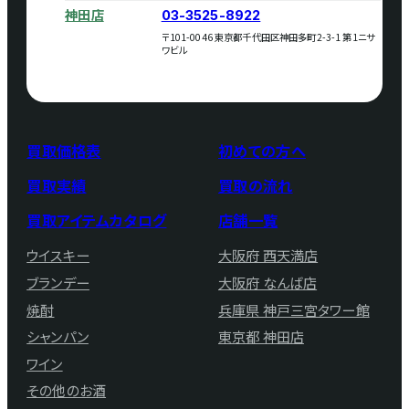
神田店
03-3525-8922
〒101-0046 東京都千代田区神田多町2-3-1 第1ニサ
ワビル
買取価格表
初めての方へ
買取実績
買取の流れ
買取アイテムカタログ
店舗一覧
ウイスキー
大阪府 西天満店
ブランデー
大阪府 なんば店
焼酎
兵庫県 神戸三宮タワー館
シャンパン
東京都 神田店
ワイン
その他のお酒